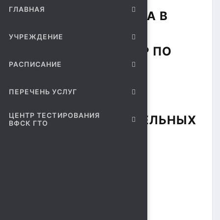
ГЛАВНАЯ
12 МАРТА 2017 ГОДА В
00
10
СОСТОИТСЯ
УЧРЕЖДЕНИЕ
ВЕСЕННИЙ ТУРНИР ПО
РАСПИСАНИЕ
ВОЛЕЙБОЛУ
ПЕРЕЧЕНЬ УСЛУГ
СРЕДИ
ЦЕНТР ТЕСТИРОВАНИЯ
ОБЩЕОБРАЗОВАТЕЛЬНЫХ
ВФСК ГТО
УЧРЕЖДЕНИЙ
СОКОЛЬСКОГО
МИКРОРАЙОНА.
КОЛИЧЕСТВО