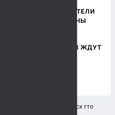
УЧАСТНИКОВ-40
ЧЕЛОВЕК. ПОБЕДИТЕЛИ
БУДУТ НАГРАЖДЕНЫ
ГРАМОТАМИ,
ВСЕХ УЧАСТНИКОВ ЖДУТ
ПООЩРИТЕЛЬНЫЕ
ПРИЗЫ.
ЦЕНТР ТЕСТИРОВАНИЯ ВФСК ГТО