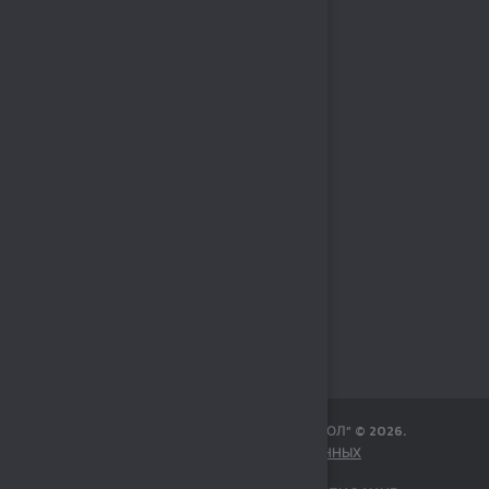
МБУ СПОРТИВНЫЙ КОМПЛЕКС „СОКОЛ“
©
2026
.
ЗАЩИТА ПЕРСОНАЛЬНЫХ ДАННЫХ