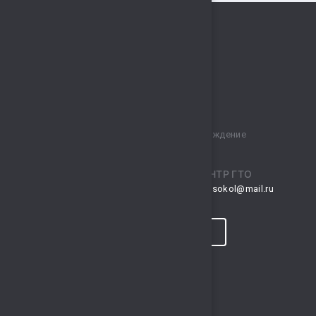
Муниципальное бюджетное учреждение
спортивный комплекс „Сокол“
ПРИЕМНАЯ
ЦЕНТР ГТО
musksokol@mail.ru
gto.sokol@mail.ru
КОНТАКТЫ
ПРОГНОЗ ПОГОДЫ