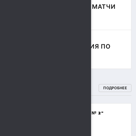
ФУТБОЛЬНЫЕ МАТЧИ
СЕЗОНА
СОРЕВНОВАНИЯ ПО
РЕГБИ
СПОРТИВНЫЕ ШКОЛЫ
ПОДРОБНЕЕ
МБОУДО "СПОРТИВНАЯ ШКОЛА № 2"
(ВОЛЕЙБОЛ,БАСКЕТБОЛ)
8 (4742) 48-17-02