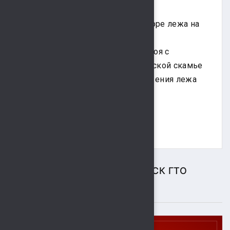
перекладине
Сгибание и разгибание рук в упоре лежа на
полу
Наклон вперед из положения стоя с
прямыми ногами на гимнастической скамье
Поднимание туловища из положения лежа
на спине
ЦЕНТР ТЕСТИРОВАНИЯ ВФСК ГТО
ПОДРОБНЕЕ