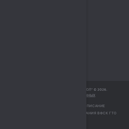
МБУ СПОРТИВНЫЙ КОМПЛЕКС „СОКОЛ“
©
2026
.
ЗАЩИТА ПЕРСОНАЛЬНЫХ ДАННЫХ
ГЛАВНАЯ
УЧРЕЖДЕНИЕ
РАСПИСАНИЕ
ПЕРЕЧЕНЬ УСЛУГ
ЦЕНТР ТЕСТИРОВАНИЯ ВФСК ГТО