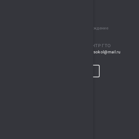
Муниципальное бюджетное учреждение
спортивный комплекс „Сокол“
ПРИЕМНАЯ
ЦЕНТР ГТО
musksokol@mail.ru
gto.sokol@mail.ru
КОНТАКТЫ
ПРОГНОЗ ПОГОДЫ
ПОЛЕЗНЫЕ ССЫЛКИ