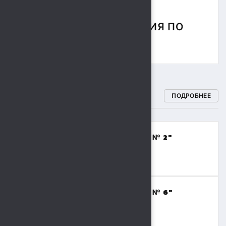
СОРЕВНОВАНИЯ ПО
РЕГБИ
СПОРТИВНЫЕ ШКОЛЫ
ПОДРОБНЕЕ
МБОУДО "СПОРТИВНАЯ ШКОЛА № 2"
(ВОЛЕЙБОЛ,БАСКЕТБОЛ)
8 (4742) 48-17-02
МБОУДО "СПОРТИВНАЯ ШКОЛА № 6"
(ТЯЖЕЛАЯ АТЛЕТИКА)
8 (4742) 41-69-15