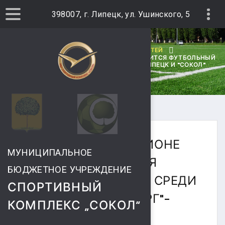
398007, г. Липецк, ул. Ушинского, 5
ГЛАВНАЯ
АРХИВ НОВОСТЕЙ
9.09.2017Г. НА СТАДИОНЕ "СОКОЛ" СОСТОИТСЯ ФУТБОЛЬНЫЙ
МАТЧ СРЕДИ КОМАНД "МЕТАЛЛУРГ"-ЛИПЕЦК И "СОКОЛ"
САРАТОВ
9.09.2017Г. НА СТАДИОНЕ
МУНИЦИПАЛЬНОЕ
"СОКОЛ" СОСТОИТСЯ
БЮДЖЕТНОЕ УЧРЕЖДЕНИЕ
ФУТБОЛЬНЫЙ МАТЧ СРЕДИ
СПОРТИВНЫЙ
КОМАНД "МЕТАЛЛУРГ"-
КОМПЛЕКС „СОКОЛ“
ЛИПЕЦК И "СОКОЛ"