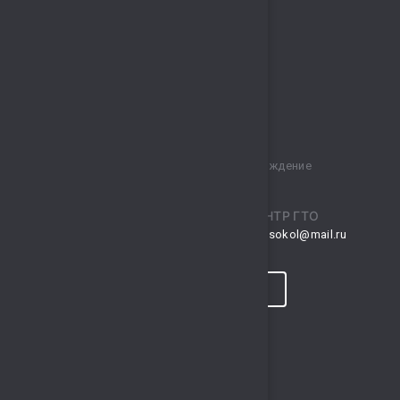
Муниципальное бюджетное учреждение
спортивный комплекс „Сокол“
ПРИЕМНАЯ
ЦЕНТР ГТО
musksokol@mail.ru
gto.sokol@mail.ru
КОНТАКТЫ
ПРОГНОЗ ПОГОДЫ