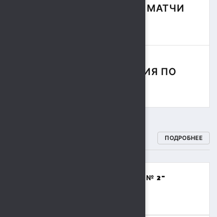
ФУТБОЛЬНЫЕ МАТЧИ
СЕЗОНА
СОРЕВНОВАНИЯ ПО
РЕГБИ
СПОРТИВНЫЕ ШКОЛЫ
ПОДРОБНЕЕ
МБОУДО "СПОРТИВНАЯ ШКОЛА № 2"
(ВОЛЕЙБОЛ,БАСКЕТБОЛ)
8 (4742) 48-17-02