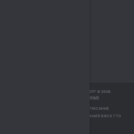
МБУ СПОРТИВНЫЙ КОМПЛЕКС „СОКОЛ“
©
2026
.
ЗАЩИТА ПЕРСОНАЛЬНЫХ ДАННЫХ
ГЛАВНАЯ
УЧРЕЖДЕНИЕ
РАСПИСАНИЕ
ПЕРЕЧЕНЬ УСЛУГ
ЦЕНТР ТЕСТИРОВАНИЯ ВФСК ГТО