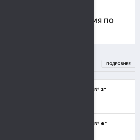
СОРЕВНОВАНИЯ ПО
РЕГБИ
СПОРТИВНЫЕ ШКОЛЫ
ПОДРОБНЕЕ
МБОУДО "СПОРТИВНАЯ ШКОЛА № 2"
(ВОЛЕЙБОЛ,БАСКЕТБОЛ)
8 (4742) 48-17-02
МБОУДО "СПОРТИВНАЯ ШКОЛА № 6"
(ТЯЖЕЛАЯ АТЛЕТИКА)
8 (4742) 41-69-15