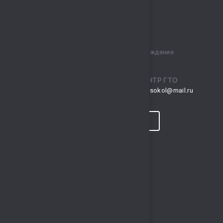
Муниципальное бюджетное учреждение
спортивный комплекс „Сокол“
ПРИЕМНАЯ
ЦЕНТР ГТО
musksokol@mail.ru
gto.sokol@mail.ru
КОНТАКТЫ
ПРОГНОЗ ПОГОДЫ
ПОЛЕЗНЫЕ ССЫЛКИ