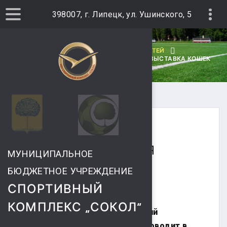
398007, г. Липецк, ул. Ушинского, 5
ГЛАВНАЯ
АРХИВ НОВОСТЕЙ
МЕЖДУНАРОДНАЯ ЛИЦЕНЗИРОВАННАЯ ВЫСТАВКА КОШЕК
МЕЖДУНАРОДНАЯ
ЛИЦЕНЗИРОВАННАЯ
МУНИЦИПАЛЬНОЕ
ВЫСТАВКА КОШЕК
БЮДЖЕТНОЕ УЧРЕЖДЕНИЕ
СПОРТИВНЫЙ
Автономная некоммерческая
КОМПЛЕКС „СОКОЛ“
организация Фелинологический
Племенной центр «ВЕЛЕС» проводит в