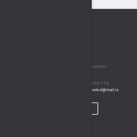
Муниципальное бюджетное учреждение
спортивный комплекс „Сокол“
ПРИЕМНАЯ
ЦЕНТР ГТО
musksokol@mail.ru
gto.sokol@mail.ru
КОНТАКТЫ
ПРОГНОЗ ПОГОДЫ