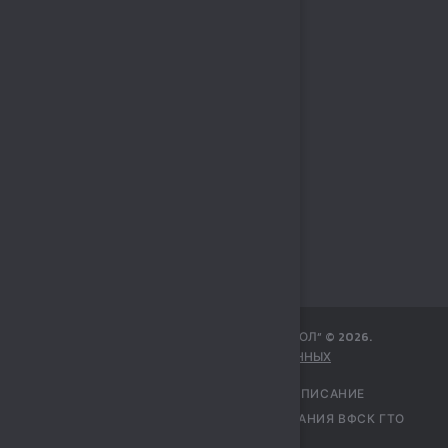
МБУ СПОРТИВНЫЙ КОМПЛЕКС „СОКОЛ“
©
2026
.
ЗАЩИТА ПЕРСОНАЛЬНЫХ ДАННЫХ
ГЛАВНАЯ
УЧРЕЖДЕНИЕ
РАСПИСАНИЕ
ПЕРЕЧЕНЬ УСЛУГ
ЦЕНТР ТЕСТИРОВАНИЯ ВФСК ГТО