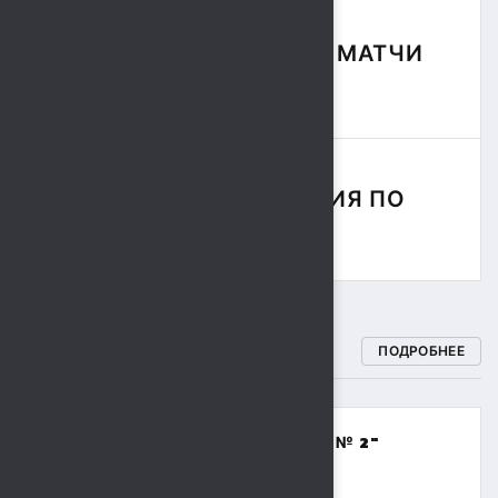
ФУТБОЛЬНЫЕ МАТЧИ
СЕЗОНА
СОРЕВНОВАНИЯ ПО
РЕГБИ
СПОРТИВНЫЕ ШКОЛЫ
ПОДРОБНЕЕ
МБОУДО "СПОРТИВНАЯ ШКОЛА № 2"
(ВОЛЕЙБОЛ,БАСКЕТБОЛ)
8 (4742) 48-17-02