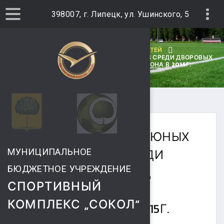
398007, г. Липецк, ул. Ушинского, 5
ГЛАВНАЯ
АРХИВ НОВОСТЕЙ
ОТКРЫТЫЙ ТУРНИР ЮНЫХ ФУТБОЛИСТОВ СРЕДИ ДВОРОВЫХ
КОМАНД СОКОЛЬСКОГО МИКРОРАЙОНА В 2015Г.
ОТКРЫТЫЙ ТУРНИР ЮНЫХ
ФУТБОЛИСТОВ СРЕДИ
МУНИЦИПАЛЬНОЕ
БЮДЖЕТНОЕ УЧРЕЖДЕНИЕ
ДВОРОВЫХ КОМАНД
СПОРТИВНЫЙ
СОКОЛЬСКОГО
КОМПЛЕКС „СОКОЛ“
МИКРОРАЙОНА В 2015Г.