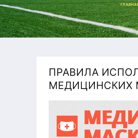
ГЛАВНА
ПРАВИЛА ИСПО
МЕДИЦИНСКИХ 
УЛ. УШИНСКОГО, 5, КОР
+7 (4742) 48-27-23
ГТО
+7 (4742) 28-40-32
GTO.SOKOL@MAIL.R