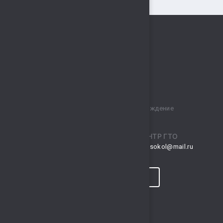
Муниципальное бюджетное учреждение
спортивный комплекс „Сокол“
ПРИЕМНАЯ
ЦЕНТР ГТО
musksokol@mail.ru
gto.sokol@mail.ru
КОНТАКТЫ
ПРОГНОЗ ПОГОДЫ