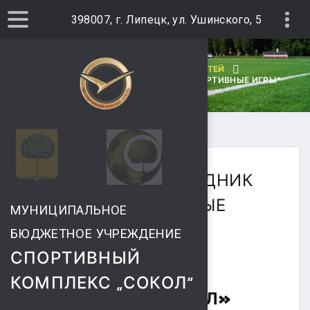
398007, г. Липецк, ул. Ушинского, 5
ГЛАВНАЯ
АРХИВ НОВОСТЕЙ
СПОРТИВНЫЙ ПРАЗДНИК "МАЛЫЕ СПОРТИВНЫЕ ИГРЫ"
СПОРТИВНЫЙ ПРАЗДНИК
"МАЛЫЕ СПОРТИВНЫЕ
МУНИЦИПАЛЬНОЕ
ИГРЫ"
БЮДЖЕТНОЕ УЧРЕЖДЕНИЕ
СПОРТИВНЫЙ
05.01.2016Г. НА
КОМПЛЕКС „СОКОЛ“
СТАДИОНЕ «СОКОЛ»