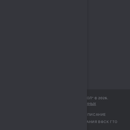
МБУ СПОРТИВНЫЙ КОМПЛЕКС „СОКОЛ“
©
2026
.
ЗАЩИТА ПЕРСОНАЛЬНЫХ ДАННЫХ
ГЛАВНАЯ
УЧРЕЖДЕНИЕ
РАСПИСАНИЕ
ПЕРЕЧЕНЬ УСЛУГ
ЦЕНТР ТЕСТИРОВАНИЯ ВФСК ГТО