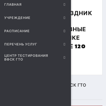
ПРОВОДИЛСЯ
ГЛАВНАЯ
СПОРТИВНЫЙ ПРАЗДНИК
УЧРЕЖДЕНИЕ
«МАЛЫЕ СПОРТИВНЫЕ
РАСПИСАНИЕ
ИГРЫ». В ПРАЗДНИКЕ
ПЕРЕЧЕНЬ УСЛУГ
ПРИНЯЛО УЧАСТИЕ 120
ЧЕЛОВЕК.
ЦЕНТР ТЕСТИРОВАНИЯ
ВФСК ГТО
ЦЕНТР ТЕСТИРОВАНИЯ ВФСК ГТО
ПОДРОБНЕЕ