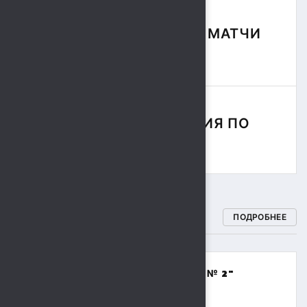
ФУТБОЛЬНЫЕ МАТЧИ
СЕЗОНА
СОРЕВНОВАНИЯ ПО
РЕГБИ
СПОРТИВНЫЕ ШКОЛЫ
ПОДРОБНЕЕ
МБОУДО "СПОРТИВНАЯ ШКОЛА № 2"
(ВОЛЕЙБОЛ,БАСКЕТБОЛ)
8 (4742) 48-17-02