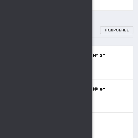
СПОРТИВНЫЕ ШКОЛЫ
ПОДРОБНЕЕ
МБОУДО "СПОРТИВНАЯ ШКОЛА № 2"
(ВОЛЕЙБОЛ,БАСКЕТБОЛ)
8 (4742) 48-17-02
МБОУДО "СПОРТИВНАЯ ШКОЛА № 6"
(ТЯЖЕЛАЯ АТЛЕТИКА)
8 (4742) 41-69-15
МБОУДО "СШОР № 9"
(ВОЛЬНАЯ БОРЬБА,БОКС)
8 (4742) 36-41-55