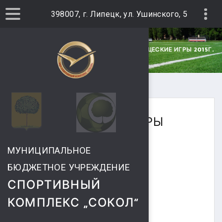
398007, г. Липецк, ул. Ушинского, 5
ГЛАВНАЯ
АРХИВ НОВОСТЕЙ
ТОВАРИЩЕСКИЕ ИГРЫ 2015Г.
ТОВАРИЩЕСКИЕ ИГРЫ
2015Г.
МУНИЦИПАЛЬНОЕ
ЛИПЕЦКАЯ
БЮДЖЕТНОЕ УЧРЕЖДЕНИЕ
СПОРТИВНЫЙ
РЕГИОНАЛЬНАЯ
КОМПЛЕКС „СОКОЛ“
СПОРТИВНАЯ