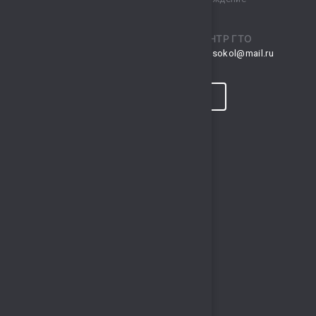
спортивный комплекс „Сокол“
ПРИЕМНАЯ
ЦЕНТР ГТО
musksokol@mail.ru
gto.sokol@mail.ru
КОНТАКТЫ
ПРОГНОЗ ПОГОДЫ
ПОЛЕЗНЫЕ ССЫЛКИ