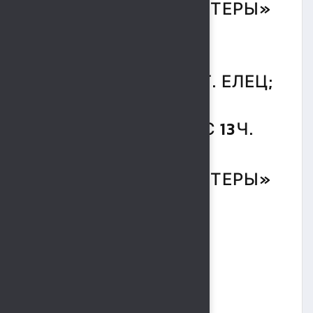
КОМАНДАМИ «ПАНТЕРЫ»
Г. ЛИПЕЦК И
«ФЛИБУСТЬЕРЫ» Г. ЕЛЕЦ;
17 ОКТЯБРЯ 2015Г. С 13Ч.
ДО 17Ч. МЕЖДУ
КОМАНДАМИ «ПАНТЕРЫ»
Г. ЛИПЕЦК И
«ИГЛС» Г. ОРЕЛ.