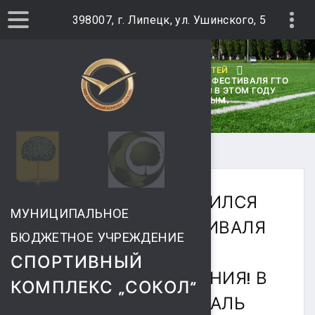
398007, г. Липецк, ул. Ушинского, 5
ГЛАВНАЯ
АРХИВ НОВОСТЕЙ
В ЛИПЕЦКЕ ЗАВЕРШИЛСЯ ВТОРОЙ ЭТАП ФЕСТИВАЛЯ ГТО
СРЕДИ ВСЕХ КАТЕГОРИЙ НАСЕЛЕНИЯ! В ЭТОМ ГОДУ
ФЕСТИВАЛЬ СТАЛ СЕМЕЙНЫМ.
В ЛИПЕЦКЕ ЗАВЕРШИЛСЯ
МУНИЦИПАЛЬНОЕ
ВТОРОЙ ЭТАП ФЕСТИВАЛЯ
БЮДЖЕТНОЕ УЧРЕЖДЕНИЕ
ГТО СРЕДИ ВСЕХ
СПОРТИВНЫЙ
КАТЕГОРИЙ НАСЕЛЕНИЯ! В
КОМПЛЕКС „СОКОЛ“
ЭТОМ ГОДУ ФЕСТИВАЛЬ