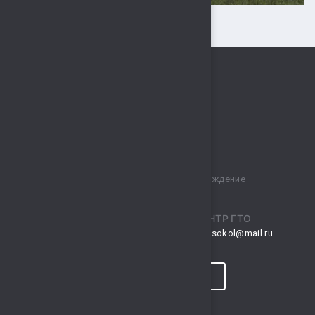
Муниципальное бюджетное учреждение
спортивный комплекс „Сокол“
ПРИЕМНАЯ
ЦЕНТР ГТО
musksokol@mail.ru
gto.sokol@mail.ru
КОНТАКТЫ