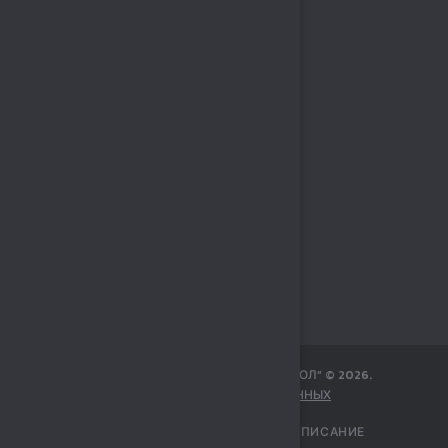
МБУ СПОРТИВНЫЙ КОМПЛЕКС „СОКОЛ“
©
2026
.
ЗАЩИТА ПЕРСОНАЛЬНЫХ ДАННЫХ
ГЛАВНАЯ
УЧРЕЖДЕНИЕ
РАСПИСАНИЕ