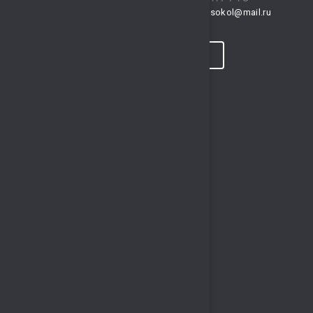
musksokol@mail.ru
gto.sokol@mail.ru
КОНТАКТЫ
ПРОГНОЗ ПОГОДЫ
ПОЛЕЗНЫЕ ССЫЛКИ