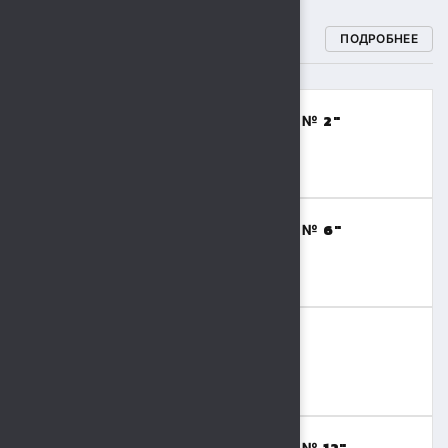
СПОРТИВНЫЕ ШКОЛЫ
ПОДРОБНЕЕ
МБОУДО "СПОРТИВНАЯ ШКОЛА № 2"
(ВОЛЕЙБОЛ,БАСКЕТБОЛ)
8 (4742) 48-17-02
МБОУДО "СПОРТИВНАЯ ШКОЛА № 6"
(ТЯЖЕЛАЯ АТЛЕТИКА)
8 (4742) 41-69-15
МБОУДО "СШОР № 9"
(ВОЛЬНАЯ БОРЬБА,БОКС)
8 (4742) 36-41-55