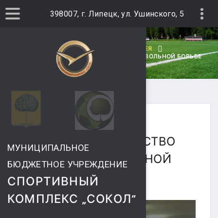
398007, г. Липецк, ул. Ушинского, 5
ГЛАВНАЯ
ФОТОГАЛЕРЕЯ
"ОТКРЫТОЕ ПЕРВЕНСТВО СШОР №9" ПО ВОЛЬНОЙ БОРЬБЕ
24 ОКТЯБРЯ 2016
"ОТКРЫТОЕ ПЕРВЕНСТВО
МУНИЦИПАЛЬНОЕ
СШОР №9" ПО ВОЛЬНОЙ
БЮДЖЕТНОЕ УЧРЕЖДЕНИЕ
БОРЬБЕ
СПОРТИВНЫЙ
КОМПЛЕКС „СОКОЛ“