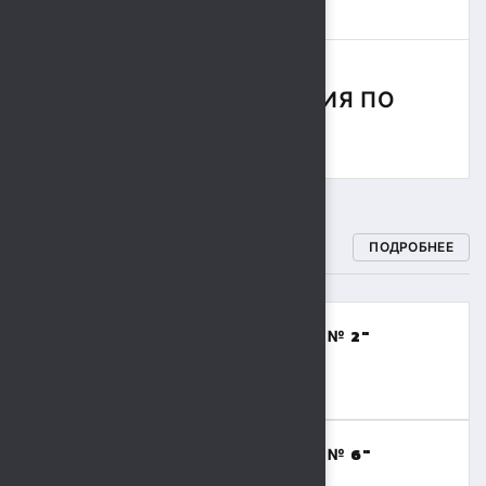
СОРЕВНОВАНИЯ ПО
РЕГБИ
СПОРТИВНЫЕ ШКОЛЫ
ПОДРОБНЕЕ
МБОУДО "СПОРТИВНАЯ ШКОЛА № 2"
(ВОЛЕЙБОЛ,БАСКЕТБОЛ)
8 (4742) 48-17-02
МБОУДО "СПОРТИВНАЯ ШКОЛА № 6"
(ТЯЖЕЛАЯ АТЛЕТИКА)