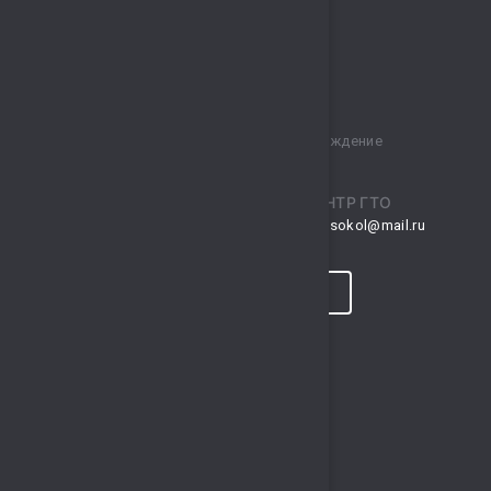
Муниципальное бюджетное учреждение
спортивный комплекс „Сокол“
ПРИЕМНАЯ
ЦЕНТР ГТО
musksokol@mail.ru
gto.sokol@mail.ru
КОНТАКТЫ
ПРОГНОЗ ПОГОДЫ
ПОЛЕЗНЫЕ ССЫЛКИ