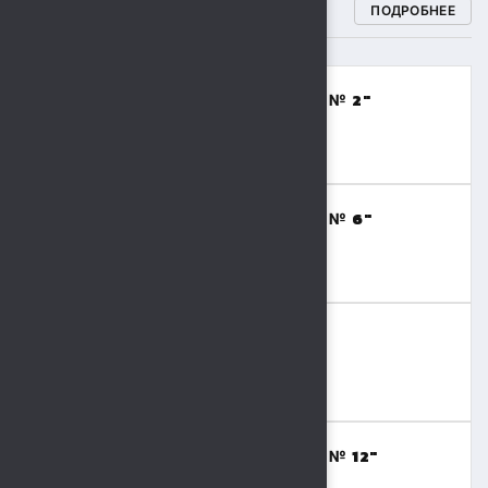
СПОРТИВНЫЕ ШКОЛЫ
ПОДРОБНЕЕ
МБОУДО "СПОРТИВНАЯ ШКОЛА № 2"
(ВОЛЕЙБОЛ,БАСКЕТБОЛ)
8 (4742) 48-17-02
МБОУДО "СПОРТИВНАЯ ШКОЛА № 6"
(ТЯЖЕЛАЯ АТЛЕТИКА)
8 (4742) 41-69-15
МБОУДО "СШОР № 9"
(ВОЛЬНАЯ БОРЬБА,БОКС)
8 (4742) 36-41-55
МБОУДО "СПОРТИВНАЯ ШКОЛА № 12"
(ФУТБОЛ)