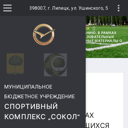
398007, г. Липецк, ул. Ушинского, 5
ГЛАВНАЯ
ФОТОГАЛЕРЕЯ
УЧАСТНИКИ СОРЕВНОВАНИЙ ПО ПЛАВАНИЮ, В РАМКАХ
СПАРТАКИАДЫ УЧАЩИХСЯ ОБЩЕОБРАЗОВАТЕЛЬНЫХ
УЧРЕЖДЕНИЙ, ПОЛУЧИЛИ ИНФОРМАЦИОННЫЕ МАТЕРИАЛЫ О
КОМПЛЕКСЕ ГТО.
19 ФЕВРАЛЯ 2019
МУНИЦИПАЛЬНОЕ
УЧАСТНИКИ
БЮДЖЕТНОЕ УЧРЕЖДЕНИЕ
СОРЕВНОВАНИЙ ПО
СПОРТИВНЫЙ
ПЛАВАНИЮ, В РАМКАХ
КОМПЛЕКС „СОКОЛ“
СПАРТАКИАДЫ УЧАЩИХСЯ