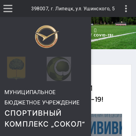
398007, г. Липецк, ул. Ушинского, 5
ГЛАВНАЯ
НОВОСТИ
ВНИМАНИЕ! СДЕЛАЙ ПРИВИВКУ ОТ COVID-19!
10 ФЕВРАЛЯ 2021
ВНИМАНИЕ! СДЕЛАЙ
МУНИЦИПАЛЬНОЕ
ПРИВИВКУ ОТ COVID-19!
БЮДЖЕТНОЕ УЧРЕЖДЕНИЕ
СПОРТИВНЫЙ
КОМПЛЕКС „СОКОЛ“