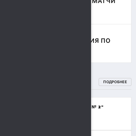
ФУТБОЛЬНЫЕ МАТЧИ
СЕЗОНА
СОРЕВНОВАНИЯ ПО
РЕГБИ
СПОРТИВНЫЕ ШКОЛЫ
ПОДРОБНЕЕ
МБОУДО "СПОРТИВНАЯ ШКОЛА № 2"
(ВОЛЕЙБОЛ,БАСКЕТБОЛ)
8 (4742) 48-17-02