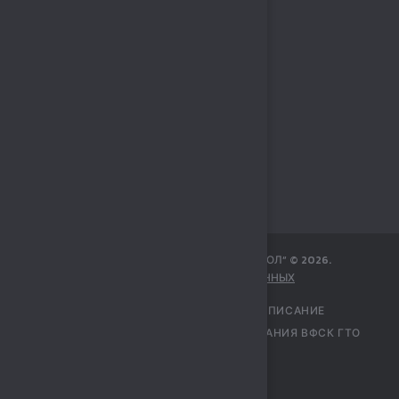
МБУ СПОРТИВНЫЙ КОМПЛЕКС „СОКОЛ“
©
2026
.
ЗАЩИТА ПЕРСОНАЛЬНЫХ ДАННЫХ
ГЛАВНАЯ
УЧРЕЖДЕНИЕ
РАСПИСАНИЕ
ПЕРЕЧЕНЬ УСЛУГ
ЦЕНТР ТЕСТИРОВАНИЯ ВФСК ГТО