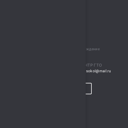
Муниципальное бюджетное учреждение
спортивный комплекс „Сокол“
ПРИЕМНАЯ
ЦЕНТР ГТО
musksokol@mail.ru
gto.sokol@mail.ru
КОНТАКТЫ
ПРОГНОЗ ПОГОДЫ