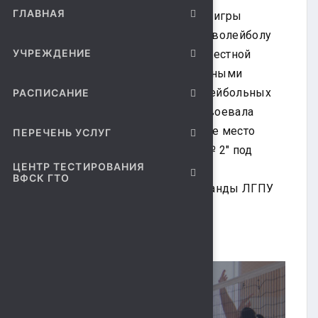
ГЛАВНАЯ
27 февраля прошли финальные игры
Чемпионата города Липецка по волейболу
УЧРЕЖДЕНИЕ
среди женских команд 2022. В честной
борьбе и эффективно разыгранными
атаками среди сильнейших волейбольных
РАСПИСАНИЕ
команд девушек 1-ое место завоевала
команда "Спартак", 2-ое почетное место
ПЕРЕЧЕНЬ УСЛУГ
завоевала "Спортивная школа № 2" под
ЦЕНТР ТЕСТИРОВАНИЯ
руководством Ольги Ивановны
ВФСК ГТО
Прокопьевой и 3-е место у команды ЛГПУ
города Липецка.