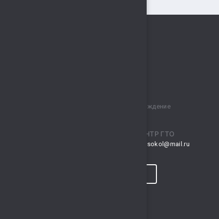
Муниципальное бюджетное учреждение
спортивный комплекс „Сокол“
ПРИЕМНАЯ
ЦЕНТР ГТО
musksokol@mail.ru
gto.sokol@mail.ru
КОНТАКТЫ
ПРОГНОЗ ПОГОДЫ