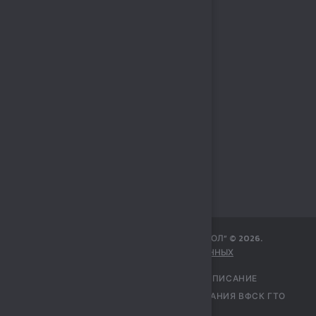
МБУ СПОРТИВНЫЙ КОМПЛЕКС „СОКОЛ“
©
2026
.
ЗАЩИТА ПЕРСОНАЛЬНЫХ ДАННЫХ
ГЛАВНАЯ
УЧРЕЖДЕНИЕ
РАСПИСАНИЕ
ПЕРЕЧЕНЬ УСЛУГ
ЦЕНТР ТЕСТИРОВАНИЯ ВФСК ГТО