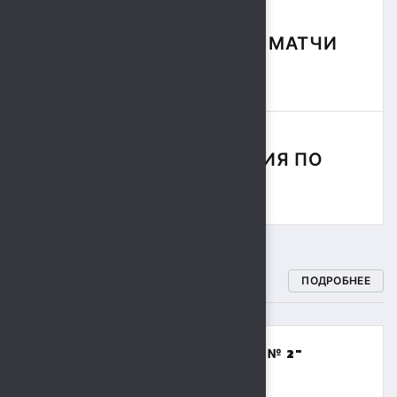
ФУТБОЛЬНЫЕ МАТЧИ
СЕЗОНА
СОРЕВНОВАНИЯ ПО
РЕГБИ
СПОРТИВНЫЕ ШКОЛЫ
ПОДРОБНЕЕ
МБОУДО "СПОРТИВНАЯ ШКОЛА № 2"
(ВОЛЕЙБОЛ,БАСКЕТБОЛ)
8 (4742) 48-17-02