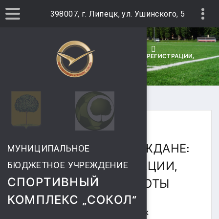
398007, г. Липецк, ул. Ушинского, 5
ГЛАВНАЯ
НОВОСТИ
САМОЗАНЯТЫЕ ГРАЖДАНЕ: ПОРЯДОК РЕГИСТРАЦИИ,
ОСОБЕННОСТИ РАБОТЫ
02 ИЮНЯ 2021
САМОЗАНЯТЫЕ ГРАЖДАНЕ:
МУНИЦИПАЛЬНОЕ
ПОРЯДОК РЕГИСТРАЦИИ,
БЮДЖЕТНОЕ УЧРЕЖДЕНИЕ
СПОРТИВНЫЙ
ОСОБЕННОСТИ РАБОТЫ
КОМПЛЕКС „СОКОЛ“
Самозанятые граждане: порядок