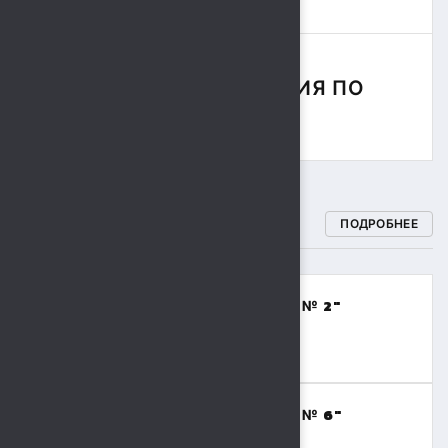
СОРЕВНОВАНИЯ ПО
РЕГБИ
СПОРТИВНЫЕ ШКОЛЫ
ПОДРОБНЕЕ
МБОУДО "СПОРТИВНАЯ ШКОЛА № 2"
(ВОЛЕЙБОЛ,БАСКЕТБОЛ)
8 (4742) 48-17-02
МБОУДО "СПОРТИВНАЯ ШКОЛА № 6"
(ТЯЖЕЛАЯ АТЛЕТИКА)