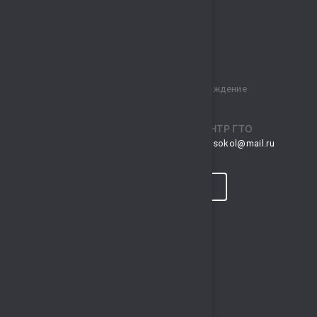
Муниципальное бюджетное учреждение
спортивный комплекс „Сокол“
ПРИЕМНАЯ
ЦЕНТР ГТО
musksokol@mail.ru
gto.sokol@mail.ru
КОНТАКТЫ
ПРОГНОЗ ПОГОДЫ
ПОЛЕЗНЫЕ ССЫЛКИ