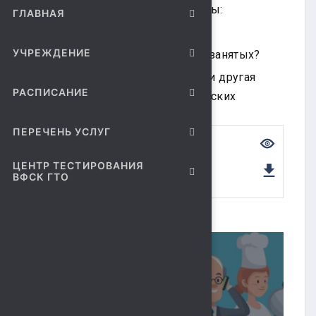
регистрации, особенности работы:
ГЛАВНАЯ
Кто такие самозанятые?
УЧРЕЖДЕНИЕ
Кому доступен режим для самозанятых?
Меры поддержки самозанятых и другая
РАСПИСАНИЕ
информация смотри в методических
рекомендациях.
ПЕРЕЧЕНЬ УСЛУГ
ПОСОБИЕ 2.
САМОЗАНЯТЫЕ.DOCX
ЦЕНТР ТЕСТИРОВАНИЯ
ДОБАВЛЕН: 06.08.26
ВФСК ГТО
ПРОСМОТРОВ: 0