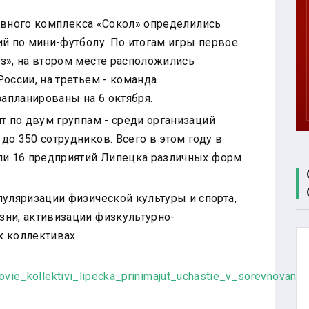
ЦЕНТР
ТЕСТИРОВАНИЯ
тивного комплекса «Сокол» определились
МБУ СК
ий по мини-футболу. По итогам игры первое
"СОКОЛ"
з», на втором месте расположились
оссии, на третьем - команда
апланированы на 6 октября.
т по двум группам - среди организаций
о 350 сотрудников. Всего в этом году в
ли 16 предприятий Липецка различных форм
пуляризации физической культуры и спорта,
ни, активизации физкультурно-
 коллективах.
udovie_kollektivi_lipecka_prinimajut_uchastie_v_sorevnovani