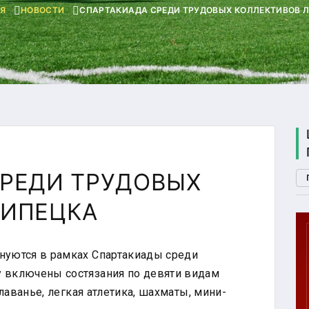
Я
НОВОСТИ
СПАРТАКИАДА СРЕДИ ТРУДОВЫХ КОЛЛЕКТИВОВ 
СРЕДИ ТРУДОВЫХ
ЛИПЕЦКА
нуются в рамках Спартакиады среди
П. 2
у включены состязания по девяти видам
ГТО
плаванье, легкая атлетика, шахматы, мини-
U