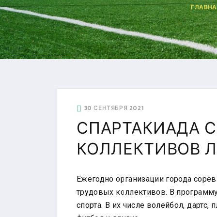
ГЛАВНА
30 СЕНТЯБРЯ 2021
СПАРТАКИАДА 
КОЛЛЕКТИВОВ 
Ежегодно организации города сорев
УЛ. УШИНСКОГО, 5, КОР
+7 (4742) 48-27-23
трудовых коллективов. В программ
ГТО
+7 (4742) 28-40-32
спорта. В их числе волейбол, дартс, 
GTO.SOKOL@MAIL.R