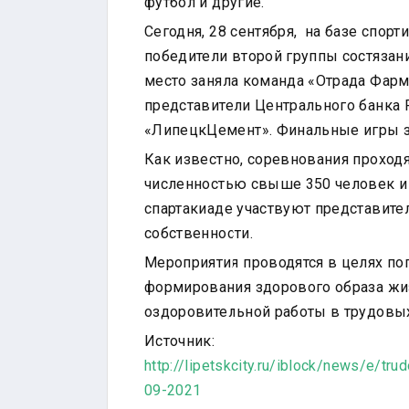
футбол и другие.
ЦЕНТР
ТЕСТИРОВАНИЯ
Сегодня, 28 сентября, на базе спор
МБУ СК
победители второй группы состязан
"СОКОЛ"
место заняла команда «Отрада Фарм
представители Центрального банка Р
«ЛипецкЦемент». Финальные игры з
Как известно, соревнования проходя
численностью свыше 350 человек и д
спартакиаде участвуют представите
собственности.
Мероприятия проводятся в целях по
формирования здорового образа жиз
оздоровительной работы в трудовых
Источник:
http://lipetskcity.ru/iblock/news/e/tr
09-2021